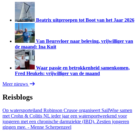
Beatrix uitgeroepen tot Boot van het Jaar 2026
Van Beursvloer naar beleving, vrijwilliger van
de maand: Ina Kuit
Waar passie en betrokkenheid samenkomen,
Fred Heukels: vrijwilliger van de maand
Meer nieuws
Reisblogs
Op watersporteiland Robinson Crusoe organiseert SailWise samen
met Crohn & Colitis NL ieder jaar een watersportweekend voor
jongeren met een chronische darmziekte (IBD). Zestien jongeren
gingen mee.
- Menne Scherpenzeel