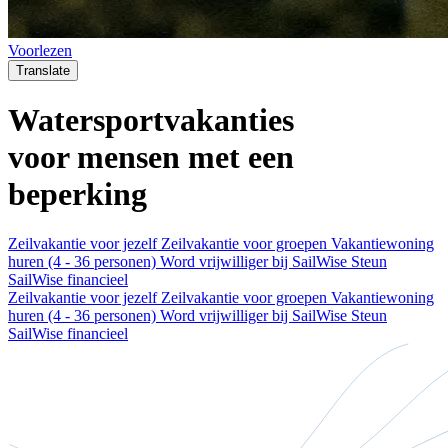
Voorlezen
Translate
Watersportvakanties
voor mensen met een
beperking
Zeilvakantie voor jezelf
Zeilvakantie voor groepen
Vakantiewoning
huren (4 - 36 personen)
Word vrijwilliger bij SailWise
Steun
SailWise financieel
Zeilvakantie voor jezelf
Zeilvakantie voor groepen
Vakantiewoning
huren (4 - 36 personen)
Word vrijwilliger bij SailWise
Steun
SailWise financieel